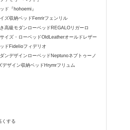
『hohoemi』
ズ収納ベッドFenrirフェンリル
き高級モダンローベッドREGALOリガーロ
イズ・ローベッドOldLeatherオールドレザー
Fidelioフィデリオ
ンデザインローベッドNeptunoネプトゥーノ
デザイン収納ベッドHrymrフリュム
高くする