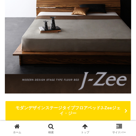
モダンデザインステージタイプフロアベッドJ-Zeeジェ
イ・ジー
44,906円～
ホーム
検索
トップ
サイドバー