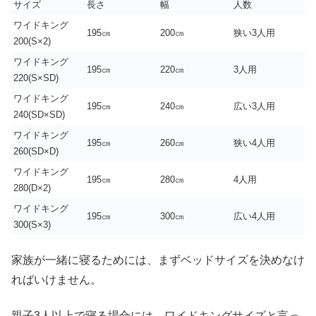
サイズ
長さ
幅
人数
ワイドキング
195㎝
200㎝
狭い3人用
200(S×2)
ワイドキング
195㎝
220㎝
3人用
220(S×SD)
ワイドキング
195㎝
240㎝
広い3人用
240(SD×SD)
ワイドキング
195㎝
260㎝
狭い4人用
260(SD×D)
ワイドキング
195㎝
280㎝
4人用
280(D×2)
ワイドキング
195㎝
300㎝
広い4人用
300(S×3)
家族が一緒に寝るためには、まずベッドサイズを決めなけ
ればいけません。
親子3人以上で寝る場合には、ワイドキングサイズと言っ