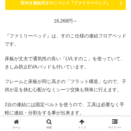
宮付き連結式すのこベッド『ファミリーベッド』
16,268円～
『ファミリーベッド』は、すのこ仕様の連結フロアベッド
です。
床板が丈夫で通気性の良い「LVLすのこ」を使っていて、
きしみ防止EVAパッドも付いています。
フレームと床板が同じ高さの「フラット構造」なので、子
供が足を挟む心配がなくシーツ交換も簡単に行えます。
2台の連結には固定ベルトを使うので、工具は必要なく手
軽に連結・分割をする事が出来ます。
ホーム
検索
トップ
サイドバー
3位．棚・コンセント・LED照明付き高級モダ