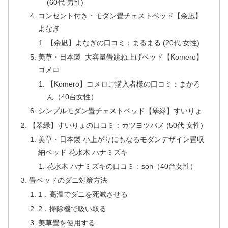
(60代 男性)
コンセント付き・モダン畳チェストベッド【余凪】
よなぎ
【余凪】よなぎの口コミ：まるまる (20代 女性)
美草・日本製_大容量畳跳ね上げベッド【Komero】
コメロ
【Komero】コメロご購入者様の口コミ：まかろ
ん（40台女性）
シンプルモダン畳チェストベッド【翠緑】すいりょ
【翠緑】すいりょの口コミ：カツヨツバメ (50代 女性)
美草・日本製 小上がりにもなるモダンデザイン畳収
納ベッド 花水木 ハナミズキ
花水木 ハナミズキの口コミ：son（40台女性）
畳ベッドのダニ対策方法
1．高温でダニを死滅させる
2．掃除機で吸い取る
美草畳を使用する