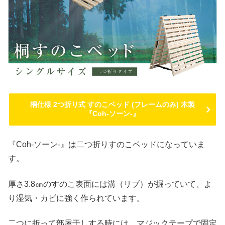
桐仕様 2つ折り式 すのこベッド (フレームのみ) 木製
『Coh-ソーン-』
『Coh-ソーン-』は二つ折りすのこベッドになっていま
す。
厚さ3.8㎝のすのこ表面には溝（リブ）が掘っていて、よ
り湿気・カビに強く作られています。
二つに折って部屋干しする時には、マジックテープで固定