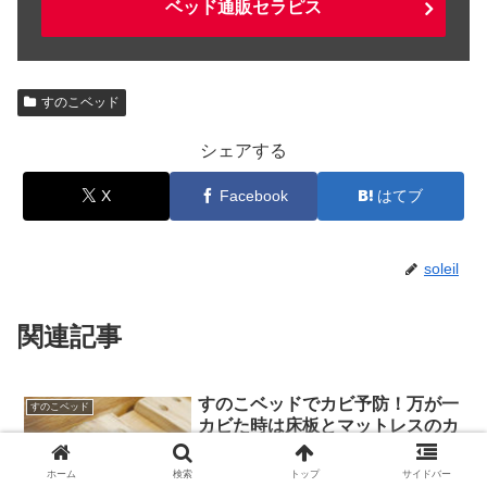
ベッド通販セラピス
すのこベッド
シェアする
X
Facebook
はてブ
soleil
関連記事
すのこベッドでカビ予防！万が一
すのこベッド
カビた時は床板とマットレスのカ
ビ取りを！
高温多湿の日本では、湿気を放置すると
ホーム
検索
トップ
サイドバー