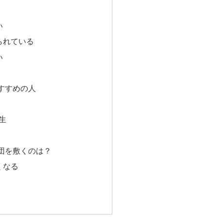
い
られている
い
すすめの人
生
団を敷くのは？
くなる