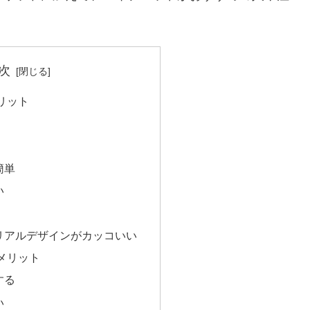
次
リット
簡単
い
リアルデザインがカッコいい
メリット
する
い